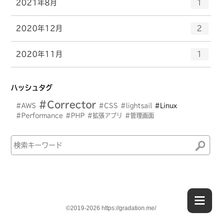
エ
件
2021年8月
数
1
リ
ン
ー
ト
エ
件
2020年12月
数
2
リ
ン
ー
ト
エ
件
2020年11月
数
1
リ
ン
ー
ト
数
リ
ハッシュタグ
ー
#Corrector
数
#AWS
#CSS
#lightsail
#Linux
#Performance
#PHP
#拡張アプリ
#管理画面
©2019-2026 https://gradation.me/