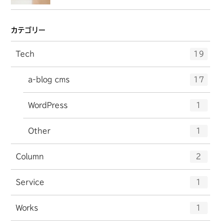
カテゴリー
エ
件
Tech
19
ン
ト
エ
件
a-blog cms
17
リ
ン
ー
ト
エ
件
WordPress
数
1
リ
ン
ー
ト
エ
件
Other
数
1
リ
ン
ー
ト
エ
件
Column
数
2
リ
ン
ー
ト
エ
件
Service
数
1
リ
ン
ー
ト
エ
件
Works
数
1
リ
ン