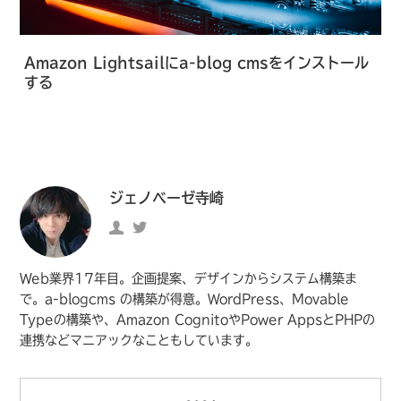
Amazon Lightsailにa-blog cmsをインストール
する
ジェノベーゼ寺崎
ジ
https://twitter.com/genovese115
ェ
の
ノ
Twitter
Web業界17年目。企画提案、デザインからシステム構築ま
ベ
へ
で。a-blogcms の構築が得意。WordPress、Movable
Typeの構築や、Amazon CognitoやPower AppsとPHPの
ー
の
連携などマニアックなこともしています。
ゼ
リ
寺
ン
崎
ク