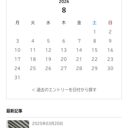
2026
の
8
プ
ロ
月
火
水
木
金
土
日
フ
1
2
ィ
3
4
5
6
7
8
9
ー
10
11
12
13
14
15
16
ル
17
18
19
20
21
22
23
へ
の
24
25
26
27
28
29
30
リ
31
ン
< 過去のエントリーを日付から探す
ク
最新記事
2025年03月20日