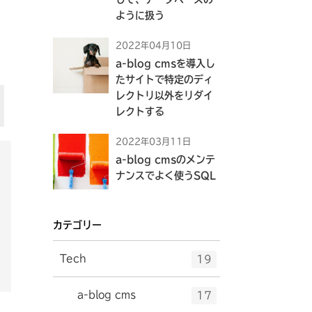
ように扱う
2022年04月10日
a-blog cmsを導入し
たサイトで特定のディ
レクトリ以外をリダイ
レクトする
2022年03月11日
a-blog cmsのメンテ
ナンスでよく使うSQL
カテゴリー
エ
件
Tech
19
ン
ト
エ
件
a-blog cms
17
リ
ン