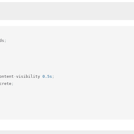
ds
;
ontent
-
visibility 
0.5s
;
crete
;