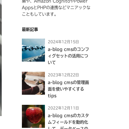
築や、Amazon CognitoやPower
寺
ン
AppsとPHPの連携などマニアックな
崎
ク
こともしています。
の
プ
最新記事
ロ
2024年12月15日
フ
a-blog cmsのコンフ
ィ
ィグセットの活用につ
ー
いて
ル
へ
2023年12月22日
の
a-blog cmsの管理画
面を使いやすくする
リ
tips
ン
ク
2022年12月11日
a-blog cmsのカスタ
ムフィールドを動的化
して、データベースの