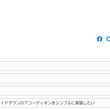
F
a
c
e
b
o
o
k
で
シ
ェ
ア
す