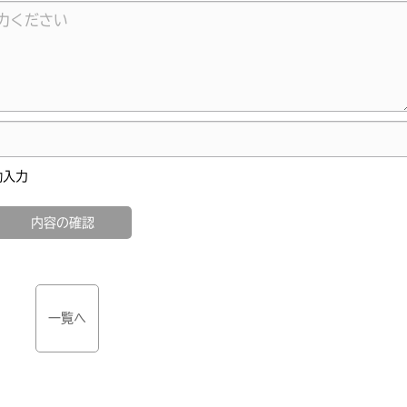
る
動入力
一覧へ