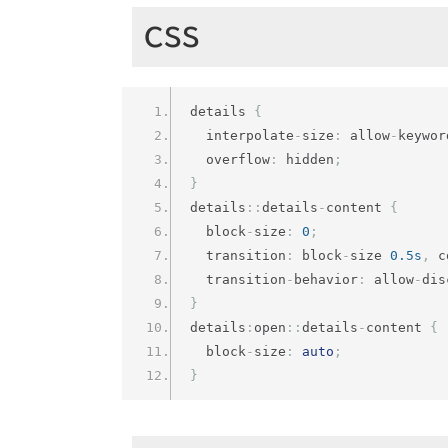
CSS
details 
{
  interpolate
-
size
:
 allow
-
keywor
  overflow
:
 hidden
;
}
details
::
details
-
content 
{
  block
-
size
:
0
;
  transition
:
 block
-
size 
0.5s
,
 c
  transition
-
behavior
:
 allow
-
dis
}
details
:
open
::
details
-
content 
{
  block
-
size
:
auto
;
}