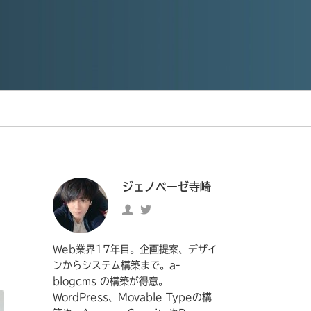
ジェノベーゼ寺崎
ジ
https://twitter.com/genove
ェ
の
ノ
Twitter
Web業界17年目。企画提案、デザイ
ベ
へ
ンからシステム構築まで。a-
blogcms の構築が得意。
ー
の
WordPress、Movable Typeの構
ゼ
リ