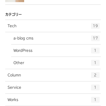
カテゴリー
エ
件
Tech
19
ン
ト
エ
件
a-blog cms
17
リ
ン
ー
ト
エ
件
WordPress
数
1
リ
ン
ー
ト
エ
件
Other
数
1
リ
ン
ー
ト
エ
件
Column
数
2
リ
ン
ー
ト
エ
件
Service
数
1
リ
ン
ー
ト
エ
件
Works
数
1
リ
ン