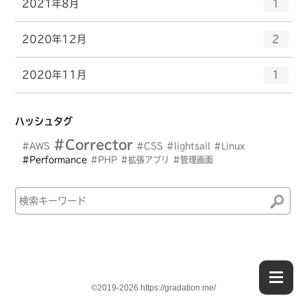
エ
件
2021年8月
数
1
リ
ン
ー
ト
エ
件
2020年12月
数
2
リ
ン
ー
ト
エ
件
2020年11月
数
1
リ
ン
ー
ト
数
リ
ハッシュタグ
ー
#Corrector
数
#AWS
#CSS
#lightsail
#Linux
#Performance
#PHP
#拡張アプリ
#管理画面
©2019-2026 https://gradation.me/