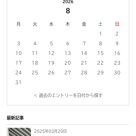
2026
の
8
プ
ロ
月
火
水
木
金
土
日
フ
1
2
ィ
3
4
5
6
7
8
9
ー
10
11
12
13
14
15
16
ル
17
18
19
20
21
22
23
へ
の
24
25
26
27
28
29
30
リ
31
ン
< 過去のエントリーを日付から探す
ク
最新記事
2025年03月20日