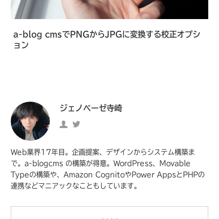
a-blog cmsでPNGからJPGに変換する校正オプシ
ョン
ジェノベーゼ寺崎
ジ
https://twitter.com/genovese115
ェ
の
ノ
Twitter
Web業界17年目。企画提案、デザインからシステム構築ま
ベ
へ
で。a-blogcms の構築が得意。WordPress、Movable
Typeの構築や、Amazon CognitoやPower AppsとPHPの
ー
の
連携などマニアックなこともしています。
ゼ
リ
寺
ン
崎
ク