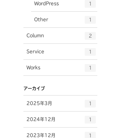
ト
エ
件
WordPress
数
1
リ
ン
ー
ト
エ
件
Other
数
1
リ
ン
ー
ト
エ
件
Column
数
2
リ
ン
ー
ト
エ
件
Service
数
1
リ
ン
ー
ト
エ
件
Works
数
1
リ
ン
ー
ト
数
リ
アーカイブ
ー
数
エ
件
2025年3月
1
ン
ト
エ
件
2024年12月
1
リ
ン
ー
ト
エ
件
2023年12月
数
1