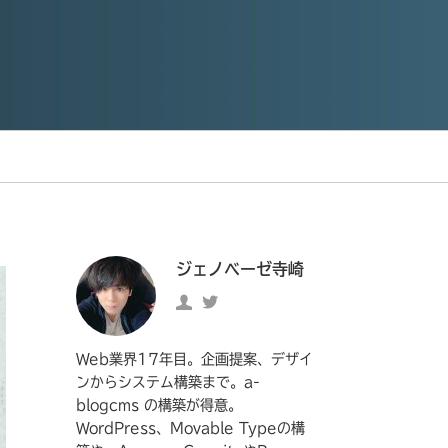
ジェノベーゼ寺崎
ジ
https://twitter.com/genove
ェ
の
ノ
Twitter
Web業界17年目。企画提案、デザイ
ベ
へ
ンからシステム構築まで。a-
blogcms の構築が得意。
ー
の
WordPress、Movable Typeの構
ゼ
リ