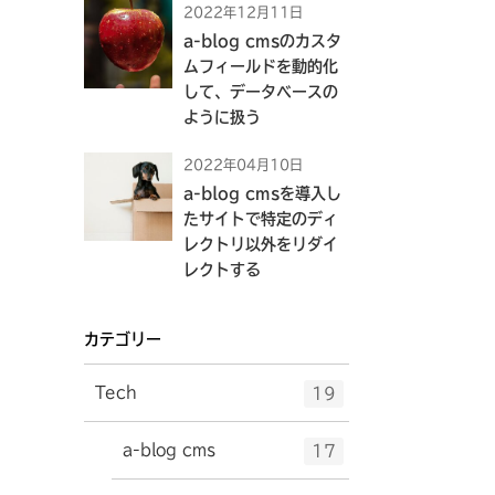
2022年12月11日
a-blog cmsのカスタ
ムフィールドを動的化
して、データベースの
ように扱う
2022年04月10日
a-blog cmsを導入し
たサイトで特定のディ
レクトリ以外をリダイ
レクトする
カテゴリー
エ
件
Tech
19
ン
ト
エ
件
a-blog cms
17
リ
ン
ー