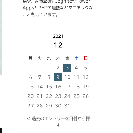
築や、Amazon CognitoやPower
寺
ン
AppsとPHPの連携などマニアックな
崎
ク
こともしています。
の
プ
ロ
2021
フ
12
ィ
月
火
水
木
金
土
日
ー
1
2
3
4
5
ル
へ
6
7
8
9
10
11
12
の
13
14
15
16
17
18
19
リ
20
21
22
23
24
25
26
ン
27
28
29
30
31
ク
< 過去のエントリーを日付から探
す